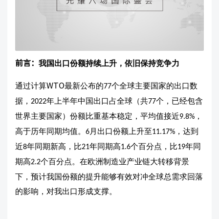
前言：
我国出口份额持续上升，依旧保持竞争力
通过计算
WTO
最新公布的
个全球主要国家的出口数
77
据，
年上半年中国出口占全球（共
个，已经包含
2022
77
世界主要国家）份额比重基本稳定，平均值接近
，
9.8%
高于历年同期均值。
月出口份额上升至
，达到
6
11.17%
近
年同期新高，比
年同期高
个百分点，比
年同
8
21
1.6
19
期高
个百分点。在欧洲制造业产业链大转移背景
2.2
下，预计我国份额的提升能够有效对冲全球总需求回落
的影响，对我出口形成支撑。