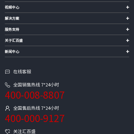
+
视频中心
+
解决方案
+
服务支持
+
关于汇百盛
+
新闻中心
在线客服
全国销售热线 7*24小时
400-008-8807
全国售后热线 7*24小时
400-000-9127
关注汇百盛